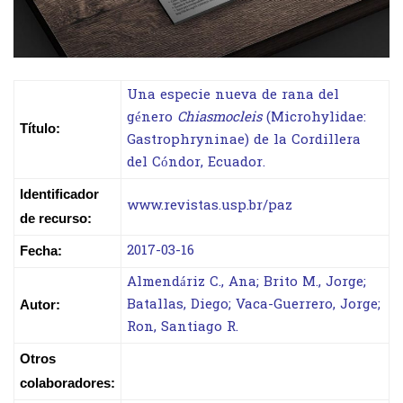
Una especie nueva de rana del
género
Chiasmocleis
(Microhylidae:
Título:
Gastrophryninae) de la Cordillera
del Cóndor, Ecuador.
Identificador
www.revistas.usp.br/paz
de recurso:
2017-03-16
Fecha:
Almendáriz C., Ana; Brito M., Jorge;
Batallas, Diego; Vaca-Guerrero, Jorge;
Autor:
Ron, Santiago R.
Otros
colaboradores: