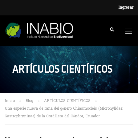
Ingresar
ARTÍCULOS CIENTÍFICOS
Inicio
Blog
ARTÍCULOS CIENTÍFICOS
Una especie nueva de rana del género Chiasmocleis (Microhylidae:
Gastrophryninae) de la Cordillera del Cóndor, Ecuador