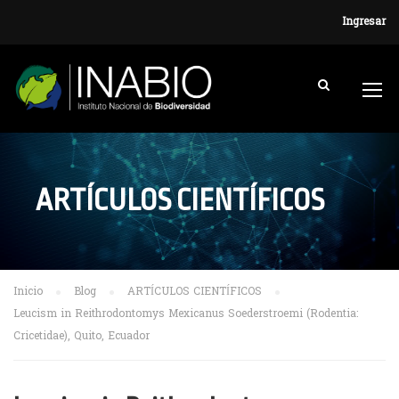
Ingresar
ARTÍCULOS CIENTÍFICOS
Inicio
Blog
ARTÍCULOS CIENTÍFICOS
Leucism in Reithrodontomys Mexicanus Soederstroemi (Rodentia:
Cricetidae), Quito, Ecuador