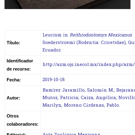
Leucism in
Reithrodontomys Mexicanus
Soederstroemi (Rodentia: Cricetidae), Qui
Título:
Ecuador.
Identificador
http://azm.ojs.inecol.mx/index.php/azm/
de recurso:
2019-10-18
Fecha:
Ramírez Jaramillo, Salomón M.; Bejaran
Muñoz, Patricia; Caiza, Angélica; Novillo
Autor:
Marilyn, Moreno Cárdenas, Pablo.
Otros
colaboradores:
Acta Zoológica Mexicana
Editorial: