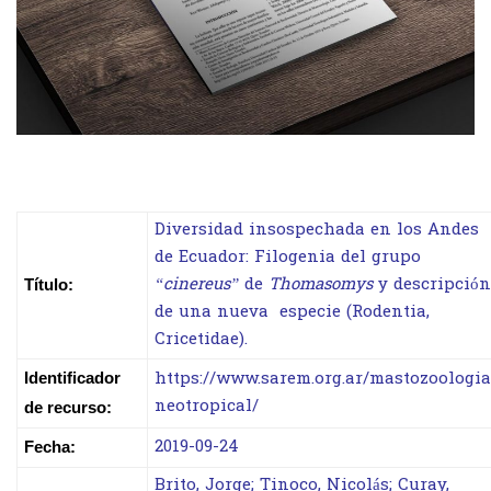
Diversidad insospechada en los Andes
de Ecuador: Filogenia del grupo
“cinereus”
de
Thomasomys
y descripción
Título:
de una nueva especie (Rodentia,
Cricetidae).
https://www.sarem.org.ar/mastozoologia
Identificador
neotropical/
de recurso:
2019-09-24
Fecha:
Brito, Jorge; Tinoco, Nicolás; Curay,