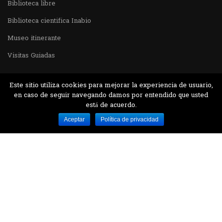
Biblioteca libre
Biblioteca cientifica Inabio
Museo itinerante
Visitas Guiadas
Este sitio utiliza cookies para mejorar la experiencia de usuario,
en caso de seguir navegando damos por entendido que usted
está de acuerdo.
Desarrollado por MJTEC.
Aceptar
Política de privacidad
¿QUIERES VISITARNOS?
Encuentranos en el parque la Carolina junto al
Parque Botánico