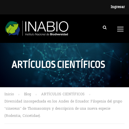
Ingresar
ARTÍCULOS CIENTÍFICOS
Inicio
Blog
ARTÍCULOS CIENTÍFICOS
Diversidad insospechada en los Andes de Ecuador: Filogenia del grupo
“cinereus” de Thomasomys y descripción de una nueva especie
(Rodentia, Cricetidae).