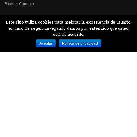
Visitas Guiadas
Este sitio utiliza cookies para mejorar la experiencia de usuario,
en caso de seguir navegando damos por entendido que usted
está de acuerdo.
Desarrollado por MJTEC.
Aceptar
Política de privacidad
¿QUIERES VISITARNOS?
Encuentranos en el parque la Carolina junto al
Parque Botánico
CONTÁCTANOS