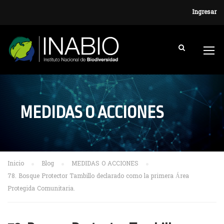
Ingresar
MEDIDAS O ACCIONES
Inicio
Blog
MEDIDAS O ACCIONES
78. Bosque Protector Tambillo declarado como la primera Área
Protegida Comunitaria.