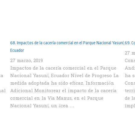
68. Impactos de la cacería comercial en el Parque Nacional Yasuní,
69. C
Ecuador
27 m
27 marzo, 2019
Cons
Impactos de la cacería comercial en el Parque
Andi
ta
Nacional Yasuní, Ecuador Nivel de Progreso La
ha s
medida adoptada ha sido eficaz. Información
Cons
nal
Adicional Monitorear el impacto de la cacería
terr
comercial en la Vía Maxus, en el Parque
de l
Nacional Yasuní, un área …
imp