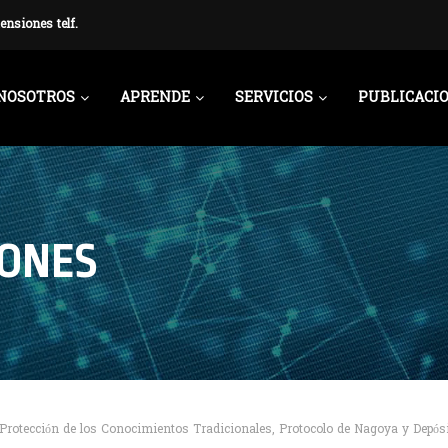
ensiones telf.
NOSOTROS
APRENDE
SERVICIOS
PUBLICACI
IONES
Protección de los Conocimientos Tradicionales, Protocolo de Nagoya y Depós