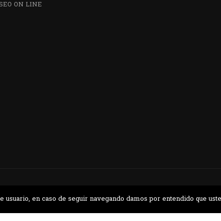
SEO ON LINE
¿QUIERES VISITARNOS?
nos en el parque la Carolina junto al Parqu
CONTÁCTANOS
a de usuario, en caso de seguir navegando damos por entendido que ust