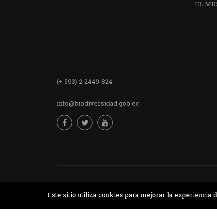
EL MU
Encuentra
(+ 593) 2 2449 824
info@biodiversidad.gob.ec
Desarrollado por MJTEC.
Este sitio utiliza cookies para mejorar la experienci