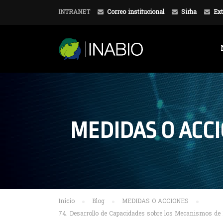
INTRANET
Correo institucional
Sirha
Ext
MEDIDAS O ACC
Inicio
Blog
MEDIDAS O ACCIONES
74. Desarrollo de Capacidades sobre los Mecanismos de 