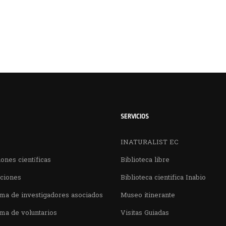
SERVICIOS
INATURALIST EC
ones científicas
Biblioteca libre
aciones
Biblioteca cientifica Inabio
ma de investigadores asociados
Museo itinerante
ma de voluntarios
Visitas Guiadas