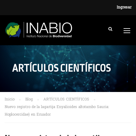
Ingresar
ARTÍCULOS CIENTÍFICOS
Inicio
Blog
ARTÍCULOS CIENTÍFICOS
Nuevo registro de la lagartija Enyalioides altotambo Sauria:
Hoplocercidae) en Ecuador