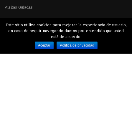
Visitas Guiadas
Este sitio utiliza cookies para mejorar la experiencia de usuario,
en caso de seguir navegando damos por entendido que usted
está de acuerdo.
Desarrollado por MJTEC.
Aceptar
Política de privacidad
¿QUIERES VISITARNOS?
Encuentranos en el parque la Carolina junto al
Parque Botánico
CONTÁCTANOS