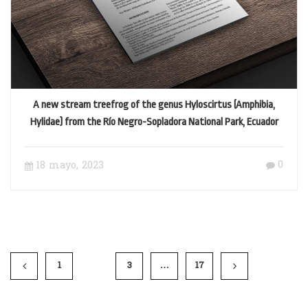
A new stream treefrog of the genus Hyloscirtus (Amphibia,
Hylidae) from the Río Negro-Sopladora National Park, Ecuador
0
18 mayo, 2023
1
2
3
…
17