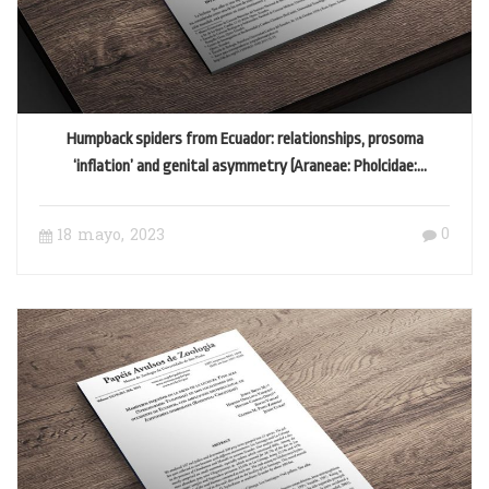
Humpback spiders from Ecuador: relationships, prosoma
‘inflation’ and genital asymmetry (Araneae: Pholcidae:
Mecolaesthus)
0
18 mayo, 2023