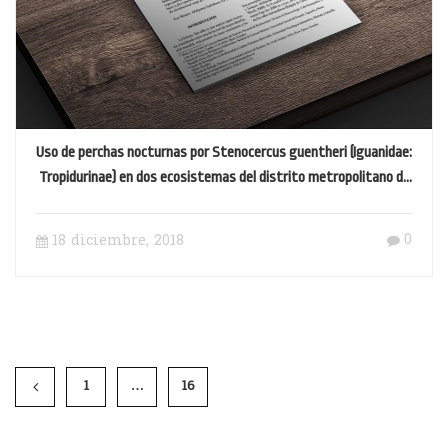
Uso de perchas nocturnas por Stenocercus guentheri (Iguanidae:
Tropidurinae) en dos ecosistemas del distrito metropolitano de
Quito (Ecuador)
0
18 diciembre, 2018
1
…
16
17