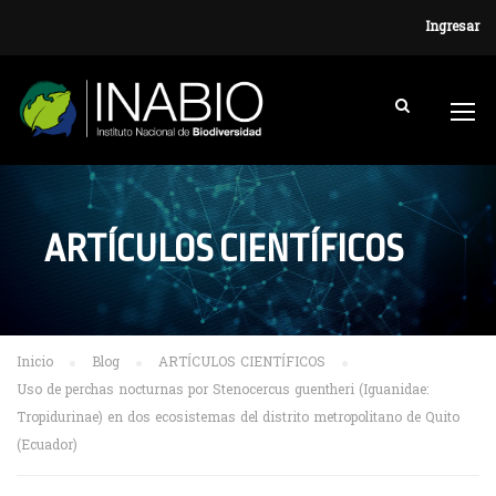
Ingresar
ARTÍCULOS CIENTÍFICOS
Inicio
Blog
ARTÍCULOS CIENTÍFICOS
Uso de perchas nocturnas por Stenocercus guentheri (Iguanidae:
Tropidurinae) en dos ecosistemas del distrito metropolitano de Quito
(Ecuador)