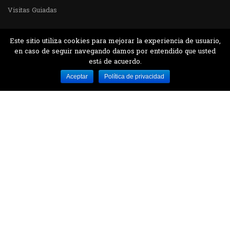
Visitas Guiadas
Este sitio utiliza cookies para mejorar la experiencia de usuario,
en caso de seguir navegando damos por entendido que usted
está de acuerdo.
Desarrollado por MJTEC.
Aceptar
Política de privacidad
¿QUIERES VISITARNOS?
Encuentranos en el parque la Carolina junto al
Parque Botánico
CONTÁCTANOS