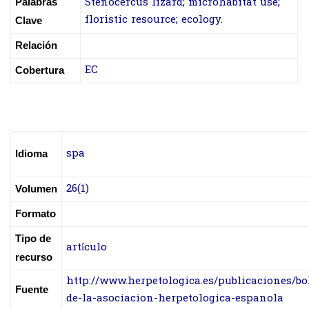
Stenocercus lizard; microhabitat use;
Palabras
floristic resource; ecology.
Clave
Relación
EC
Cobertura
spa
Idioma
26(1)
Volumen
Formato
Tipo de
artículo
recurso
http://www.herpetologica.es/publicaciones/bo
Fuente
de-la-asociacion-herpetologica-espanola