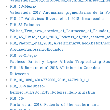
Valenzuela_2018_Quiropteros_de_una_localidad_p
P18_43-Mena-
Valenzuela_2017_Anomalias_pigmentarias_de_la_F
P18_47-Valdiviezo-Rivera_et_al_2018_limoncocha
P18_53-Palacios-
Walter_Two_new_species_of_Lauraceae_of_Ecuador_
P18_45_Pinto_et_al_2018_Rodents_of_the_eastern_a
P18_Padron_etal_2018_APreliminaryChecklistofthe
Apidae-EuglossiniofEcuador
P18_56-Ortega-
Pacheco_Daniel_y_Lopez_Alfredo_Tropicalizing_Su
P18_48-Romero-et-al-2018-Albinism-in-Coendou-
Rufescens
P18_10_1080_4014772000_2018_1478910_1_1
P18_50-Vladivieso-
Bermeo_y_Brito_2018_Polenes_de_Pululahua
P18_45-
Pinto_et_al_2018_Rodents_of_the_eastern_and