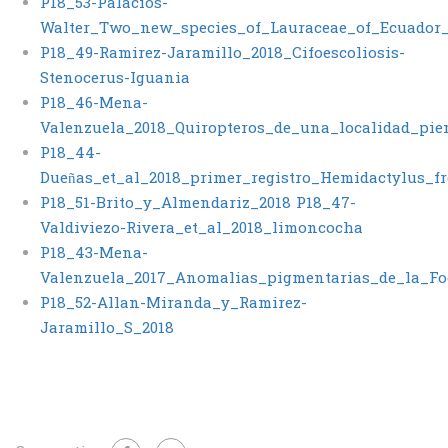
P18_53-Palacios-
Walter_Two_new_species_of_Lauraceae_of_Ecuador_
P18_49-Ramirez-Jaramillo_2018_Cifoescoliosis-
Stenocerus-Iguania
P18_46-Mena-
Valenzuela_2018_Quiropteros_de_una_localidad_p
P18_44-
Dueñas_et_al_2018_primer_registro_Hemidactylus_fr
P18_51-Brito_y_Almendariz_2018
P18_47-
Valdiviezo-Rivera_et_al_2018_limoncocha
P18_43-Mena-
Valenzuela_2017_Anomalias_pigmentarias_de_la_F
P18_52-Allan-Miranda_y_Ramirez-
Jaramillo_S_2018