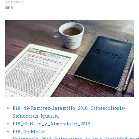
Categorías
2018
P18_49-Ramirez-Jaramillo_2018_Cifoescoliosis-
Stenocerus-Iguania
P18_51-Brito_y_Almendariz_2018
P18_46-Mena-