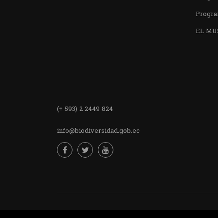
Progra
EL MU
Encuentra
(+ 593) 2 2449 824
info@biodiversidad.gob.ec
Desarrollado por MJTEC.