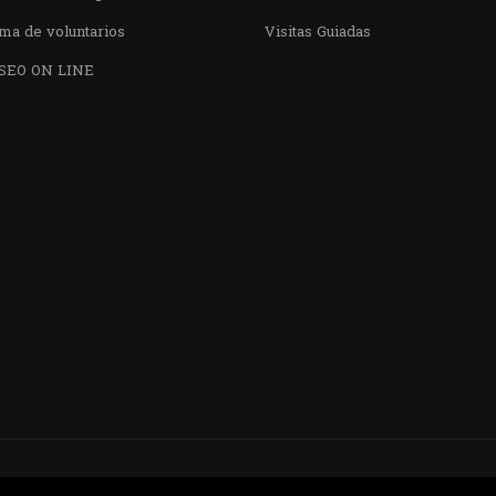
ma de voluntarios
Visitas Guiadas
SEO ON LINE
¿QUIERES VISITARNOS?
nos en el parque la Carolina junto al Parqu
CONTÁCTANOS