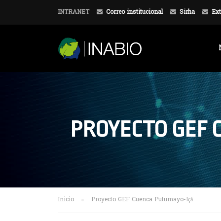
INTRANET
Correo institucional
Sirha
Ext
PROYECTO GEF 
Inicio
Proyecto GEF Cuenca Putumayo-Içá