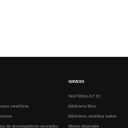
SERVICIOS
INATURALIST EC
ones científicas
Biblioteca libre
aciones
Biblioteca cientifica Inabio
ma de investigadores asociados
Museo itinerante