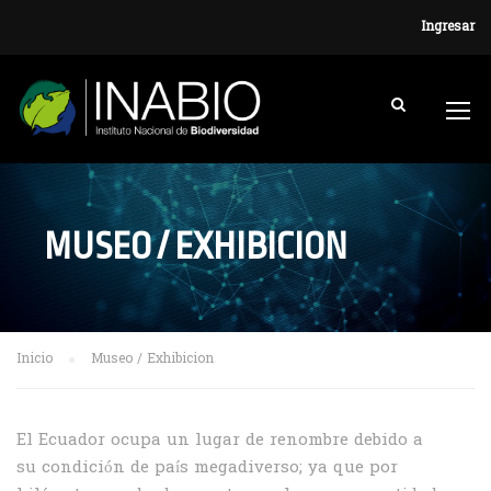
Ingresar
MUSEO / EXHIBICION
Inicio
Museo / Exhibicion
El Ecuador ocupa un lugar de renombre debido a
su condición de país megadiverso; ya que por