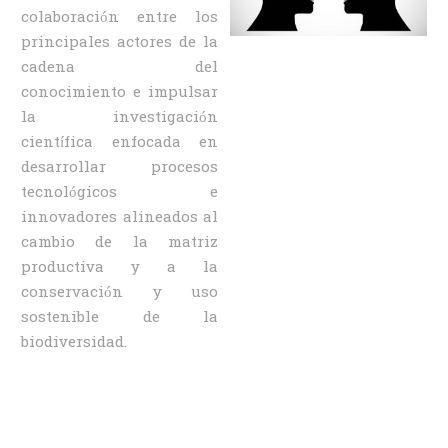
colaboración entre los
principales actores de la
cadena del
conocimiento e impulsar
la investigación
científica enfocada en
desarrollar procesos
tecnológicos e
innovadores alineados al
cambio de la matriz
productiva y a la
conservación y uso
sostenible de la
biodiversidad.