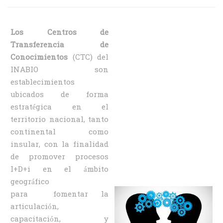
Los Centros de
Transferencia de
Conocimientos
(CTC) del
INABIO son
establecimientos
ubicados de forma
estratégica en el
territorio nacional, tanto
continental como
insular, con la finalidad
de promover procesos
I+D+i en el ámbito
geográfico
para fomentar la
articulación,
capacitación, y