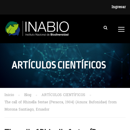
Ingresar
ARTÍCULOS CIENTÍFICOS
Inicio
Blog
ARTÍCULOS CIENTÍFICOS
The call of Rhinella festae (Peracca, 1904) (Anura: Bufonidae) from
Morona Santiago, Ecuador