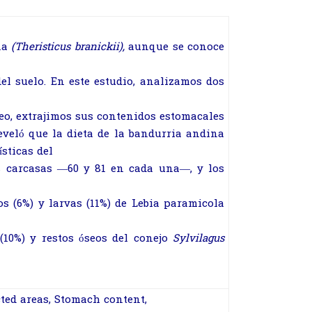
ina
(Theristicus branickii),
aunque se conoce
el suelo. En este estudio, analizamos dos
eo, extrajimos sus contenidos estomacales
reveló que la dieta de la bandurria andina
sticas del
os carcasas —60 y 81 en cada una—, y los
os (6%) y larvas (11%) de Lebia paramicola
 (10%) y restos óseos del conejo
Sylvilagus
ted areas, Stomach content,