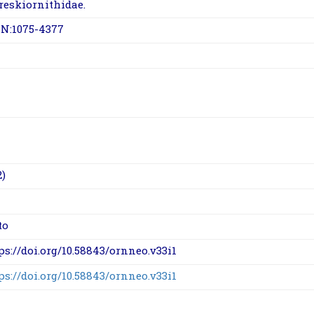
reskiornithidae.
SN:1075-4377
2)
to
ps://doi.org/10.58843/ornneo.v33i1
ps://doi.org/10.58843/ornneo.v33i1