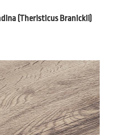
dina (Theristicus Branickii)