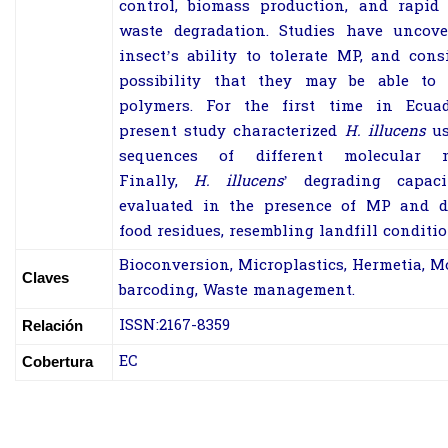
control, biomass production, and rapid
waste degradation. Studies have uncove
insect’s ability to tolerate MP, and cons
possibility that they may be able to 
polymers. For the first time in Ecuad
present study characterized
H. illucens
us
sequences of different molecular m
Finally,
H. illucens
’ degrading capac
evaluated in the presence of MP and d
food residues, resembling landfill conditio
Bioconversion
,
Microplastics
,
Hermetia
,
Mo
Claves
barcoding
,
Waste management.
ISSN:2167-8359
Relación
EC
Cobertura