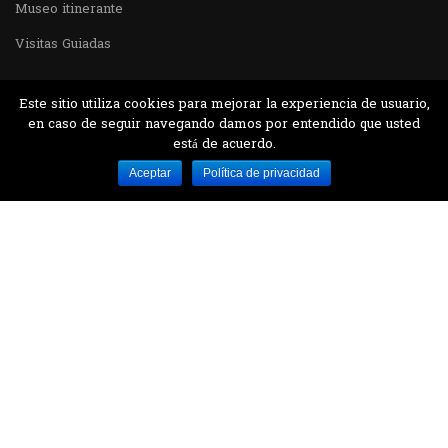
Museo itinerante
Visitas Guiadas
Este sitio utiliza cookies para mejorar la experiencia de usuario,
en caso de seguir navegando damos por entendido que usted
está de acuerdo.
Desarrollado por MJTEC.
Aceptar
Política de privacidad
¿QUIERES VISITARNOS?
Encuentranos en el parque la Carolina junto al
Parque Botánico
CONTÁCTANOS