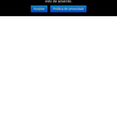
está de acuerdo.
Desarrollado por MJTEC.
Aceptar
Política de privacidad
¿QUIERES VISITARNOS?
Encuentranos en el parque la Carolina junto al
Parque Botánico
CONTÁCTANOS