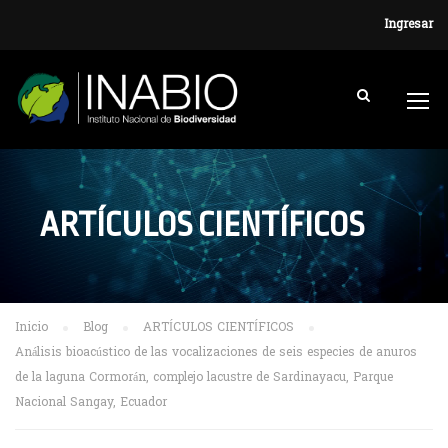
Ingresar
ARTÍCULOS CIENTÍFICOS
Inicio
Blog
ARTÍCULOS CIENTÍFICOS
Análisis bioacústico de las vocalizaciones de seis especies de anuros
de la laguna Cormorán, complejo lacustre de Sardinayacu, Parque
Nacional Sangay, Ecuador