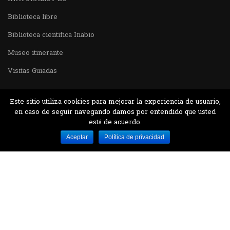
Biblioteca libre
Biblioteca cientifica Inabio
Museo itinerante
Visitas Guiadas
Este sitio utiliza cookies para mejorar la experiencia de usuario,
en caso de seguir navegando damos por entendido que usted
está de acuerdo.
Desarrollado por MJTEC.
Aceptar
Política de privacidad
¿QUIERES VISITARNOS?
Encuentranos en el parque la Carolina junto al