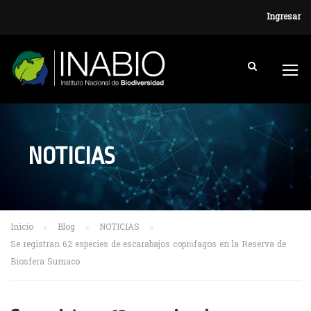
Ingresar
NOTICIAS
Inicio
Blog
NOTICIAS
Se registran 62 especies de escarabajos coprófagos en la Reserva de
Biosfera Sumaco