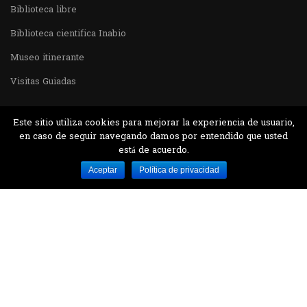
Biblioteca libre
Biblioteca cientifica Inabio
Museo itinerante
Visitas Guiadas
Este sitio utiliza cookies para mejorar la experiencia de usuario,
en caso de seguir navegando damos por entendido que usted
está de acuerdo.
Desarrollado por MJTEC.
Aceptar
Política de privacidad
¿QUIERES VISITARNOS?
Encuentranos en el parque la Carolina junto al
Parque Botánico