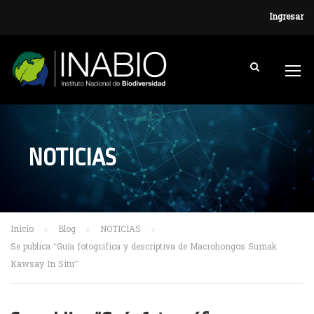
Ingresar
NOTICIAS
Inicio
Blog
NOTICIAS
Se publica “Guía fotográfica y descriptiva de Macrohongos Sumak
Kawsay In Situ”