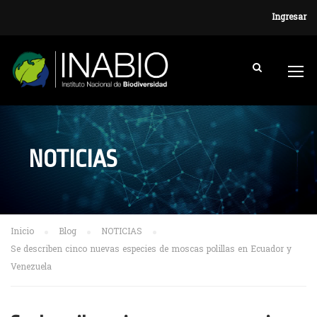
Ingresar
NOTICIAS
Inicio
Blog
NOTICIAS
Se describen cinco nuevas especies de moscas polillas en Ecuador y
Venezuela