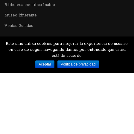
Biblioteca cientifica Inabio
Museo itinerante
Visitas Guiadas
Este sitio utiliza cookies para mejorar la experiencia de usuario,
en caso de seguir navegando damos por entendido que usted
está de acuerdo.
Desarrollado por MJTEC.
Aceptar
Política de privacidad
¿QUIERES VISITARNOS?
Encuentranos en el parque la Carolina junto al
Parque Botánico