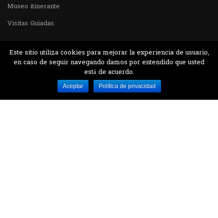
Museo itinerante
Visitas Guiadas
Este sitio utiliza cookies para mejorar la experiencia de usuario,
en caso de seguir navegando damos por entendido que usted
está de acuerdo.
Desarrollado por MJTEC.
Aceptar
Política de privacidad
¿QUIERES VISITARNOS?
Encuentranos en el parque la Carolina junto al
Parque Botánico
CONTÁCTANOS