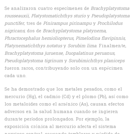
Se analizaron cuatro especímenes de
Brachyplatystoma
rousseauxii, Platystomatichthys sturio
y
Pseudoplatystoma
punctifer
; tres de
Pinirampus pirinampu
y
Prochilodus
nigricans
; dos de
Brachyplatystoma platynema,
Phractocephalus hemioliopterus, Pimelodina flavipinnis,
Platynematichthys notatus
y
Sorubim lima
. Finalmente,
Brachyplatystoma juruense, Duopalatinus peruanus,
Pseudoplatystoma tigrinum
y
Sorubimichthys planiceps
fueron raros, contribuyendo solo con un espécimen
cada uno.
Se ha demostrado que los metales pesados, como el
mercurio (Hg), el cadmio (Cd) y el plomo (Pb), así como
los metaloides como el arsénico (As), causan efectos
adversos en la salud humana cuando se ingieren
durante períodos prolongados. Por ejemplo, la
exposición crónica al mercurio afecta el sistema