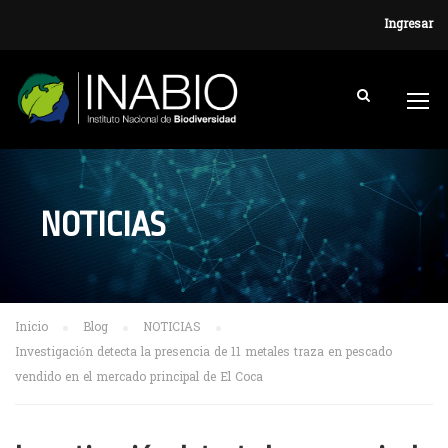
Ingresar
NOTICIAS
Inicio
Blog
NOTICIAS
Investigación detecta la presencia de 11 metales traza en pescado
vendido en el mercado principal de El Coca