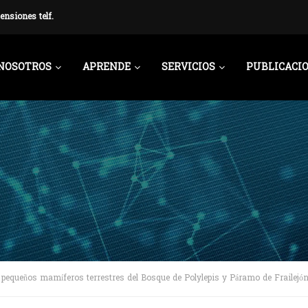
ensiones telf.
NOSOTROS
APRENDE
SERVICIOS
PUBLICACI
 pequeños mamíferos terrestres del Bosque de Polylepis y Páramo de Frailejón