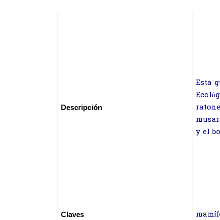
Esta 
Ecológ
raton
Descripción
musara
y el b
mamífe
Claves