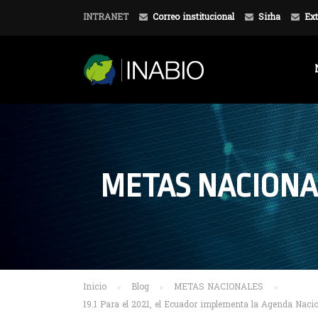
INTRANET
Correo institucional
Sirha
Ext
METAS NACIONA
Inicio
Blog
METAS NACIONALES
19.1 Para el 2021, el Ecuador implementa la Agenda Nacio