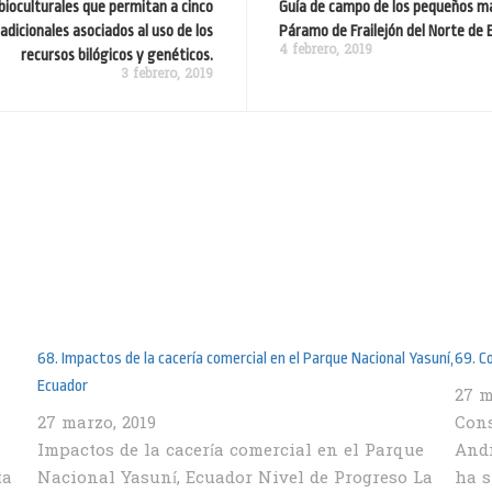
 bioculturales que permitan a cinco
Guía de campo de los pequeños ma
adicionales asociados al uso de los
Páramo de Frailejón del Norte de 
4 febrero, 2019
recursos bilógicos y genéticos.
3 febrero, 2019
68. Impactos de la cacería comercial en el Parque Nacional Yasuní,
69. C
Ecuador
27 m
27 marzo, 2019
Cons
Impactos de la cacería comercial en el Parque
Andi
ta
Nacional Yasuní, Ecuador Nivel de Progreso La
ha s