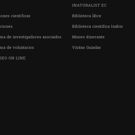
INATURALIST EC
ones científicas
Biblioteca libre
aciones
Biblioteca cientifica Inabio
ma de investigadores asociados
Museo itinerante
ma de voluntarios
Visitas Guiadas
SEO ON LINE
¿QUIERES VISITARNOS?
nos en el parque la Carolina junto al Parqu
CONTÁCTANOS