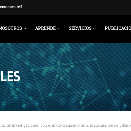
ensiones telf.
NOSOTROS
APRENDE
SERVICIOS
PUBLICACI
LES
nal de Investigaciones, con el involucramiento de la academia, sector público