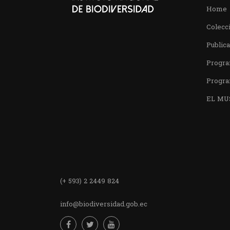
Home
Colecci
Public
Progra
Progra
EL MU
Encuentra
(+ 593) 2 2449 824
info@biodiversidad.gob.ec