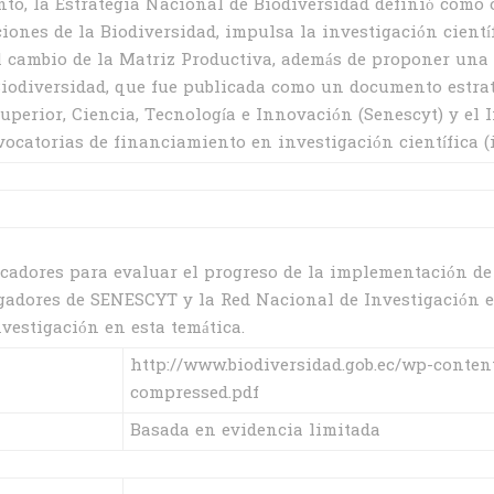
o, la Estrategia Nacional de Biodiversidad definió como ob
iones de la Biodiversidad, impulsa la investigación científ
 cambio de la Matriz Productiva, además de proponer una d
iodiversidad, que fue publicada como un documento estraté
uperior, Ciencia, Tecnología e Innovación (Senescyt) y el 
ocatorias de financiamiento en investigación científica (i.
adores para evaluar el progreso de la implementación de
igadores de SENESCYT y la Red Nacional de Investigación e
nvestigación en esta temática.
http://www.biodiversidad.gob.ec/wp-conte
compressed.pdf
Basada en evidencia limitada