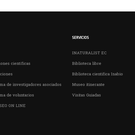
SERVICIOS
INATURALIST EC
ones científicas
Biblioteca libre
aciones
Biblioteca cientifica Inabio
ma de investigadores asociados
Museo itinerante
ma de voluntarios
Visitas Guiadas
SEO ON LINE
¿QUIERES VISITARNOS?
nos en el parque la Carolina junto al Parqu