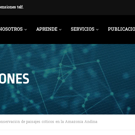
ensiones telf.
NOSOTROS
APRENDE
SERVICIOS
PUBLICACI
IONES
onservación de paisajes críticos en la Amazonía Andina