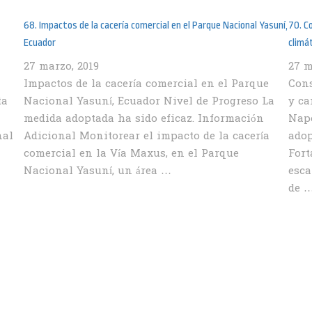
68. Impactos de la cacería comercial en el Parque Nacional Yasuní,
70. C
Ecuador
climá
27 marzo, 2019
27 m
Impactos de la cacería comercial en el Parque
Cons
ta
Nacional Yasuní, Ecuador Nivel de Progreso La
y ca
medida adoptada ha sido eficaz. Información
Napo
nal
Adicional Monitorear el impacto de la cacería
adop
comercial en la Vía Maxus, en el Parque
Fort
Nacional Yasuní, un área …
esca
de 