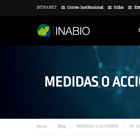
INTRANET
Correo institucional
Sirha
Ext
MEDIDAS O ACC
Inicio
Blog
MEDIDAS O ACCIONES
69. C