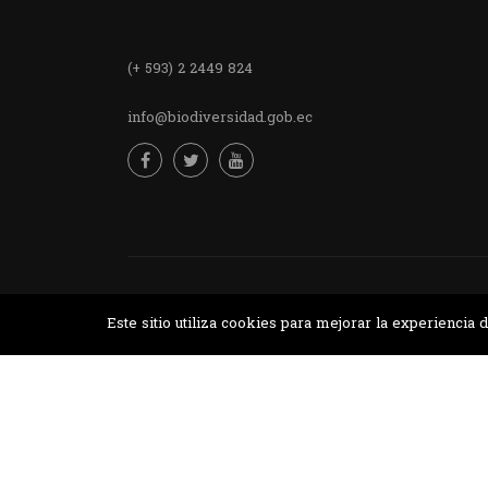
(+ 593) 2 2449 824
info@biodiversidad.gob.ec
Desarrollado por MJTEC.
Este sitio utiliza cookies para mejorar la experienci