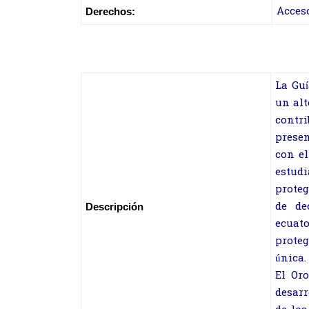
Acces
Derechos:
La Guí
un alt
contr
presen
con el
estudi
proteg
de de
Descripción
ecuat
prote
única.
El Or
desarr