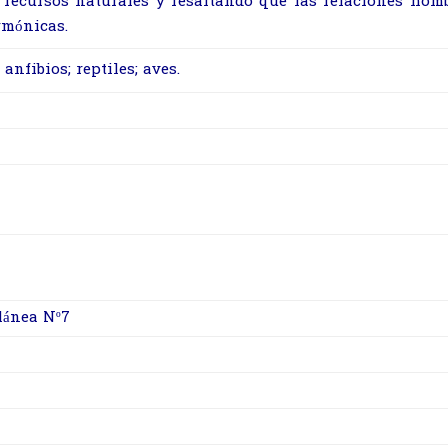
 recursos naturales y resaltando que las relaciones hom
rmónicas.
 anfibios; reptiles; aves.
lánea Nº7