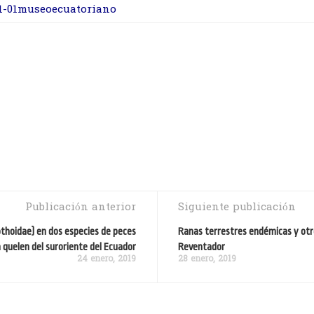
01-01museoecuatoriano
Publicación anterior
Siguiente publicación
othoidae) en dos especies de peces
Ranas terrestres endémicas y otr
quelen del suroriente del Ecuador
Reventador
24 enero, 2019
28 enero, 2019