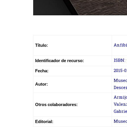
Anfibi
Título:
ISBN: 
Identificador de recurso:
2015-0
Fecha:
Museo
Autor:
Descen
Armijo
Valenz
Otros colaboradores:
Gabri
Museo
Editorial: