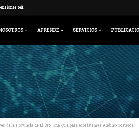
ensiones telf.
NOSOTROS
APRENDE
SERVICIOS
PUBLICACI
aves de la Provincia de El Oro: Una guía para ecosistemas Andino-Costeros