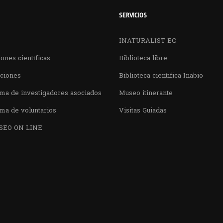
SERVICIOS
INATURALIST EC
ones científicas
Biblioteca libre
aciones
Biblioteca cientifica Inabio
ma de investigadores asociados
Museo itinerante
ma de voluntarios
Visitas Guiadas
SEO ON LINE
¿QUIERES VISITARNOS?
nos en el parque la Carolina junto al Parqu
CONTÁCTANOS