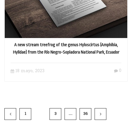
A new stream treefrog of the genus Hyloscirtus (Amphibia,
Hylidae) from the Río Negro-Sopladora National Park, Ecuador
0
18 mayo, 2023
1
2
3
…
36