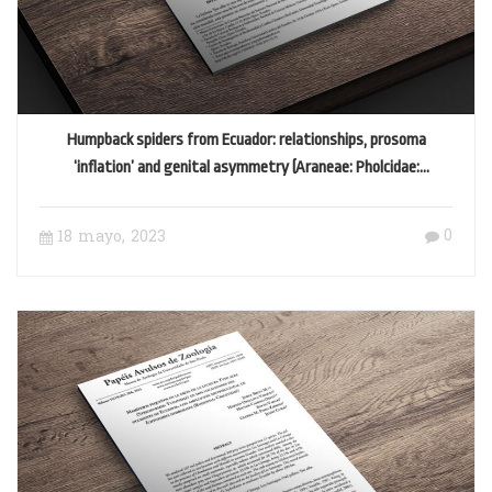
Humpback spiders from Ecuador: relationships, prosoma
‘inflation’ and genital asymmetry (Araneae: Pholcidae:
Mecolaesthus)
0
18 mayo, 2023