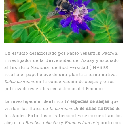
Un estudio desarrollado por Pablo Sebastián Padrón,
investigador de la Universidad del Azuay y asociado
al Instituto Nacional de Biodiversidad (INABIO)
resalta el papel clave de una planta andina nativa,
Dalea coerulea
, en la conservación de abejas y otros
polinizadores en los ecosistemas del Ecuador.
La investigación identificó
17 especies de abejas
que
visitan las flores de
D. coerulea
,
16 de ellas nativas
de
los Andes. Entre las más frecuentes se encuentran los
abejorros
Bombus robustus
y
Bombus funebris
, junto con