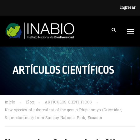
Ingresar
ARTÍCULOS CIENTÍFICOS
Inicio
Blog
ARTÍCULOS CIENTÍFICOS
New species of arboreal rat of the genus Rhipidomys (Cricetidae,
Sigmodontinae) from Sangay National Park, Ecuador