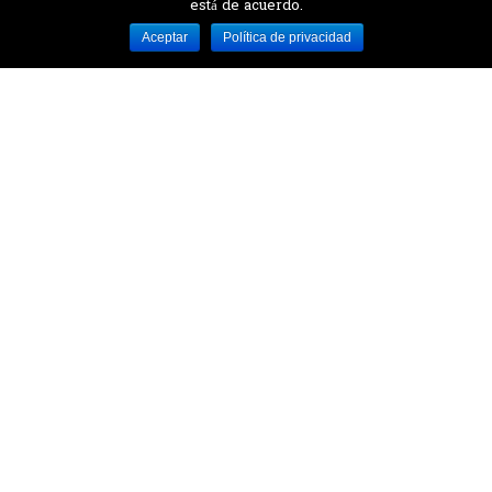
está de acuerdo.
Desarrollado por MJTEC.
Aceptar
Política de privacidad
¿QUIERES VISITARNOS?
Encuentranos en el parque la Carolina junto al
Parque Botánico
CONTÁCTANOS