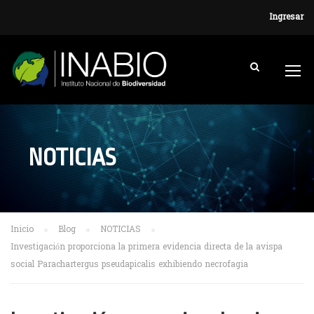
Ingresar
NOTICIAS
Inicio
Blog
NOTICIAS
Investigación proporciona la primera evidencia directa de la avispa
social Parachartergus pseudapicalis exhibiendo necrofagia