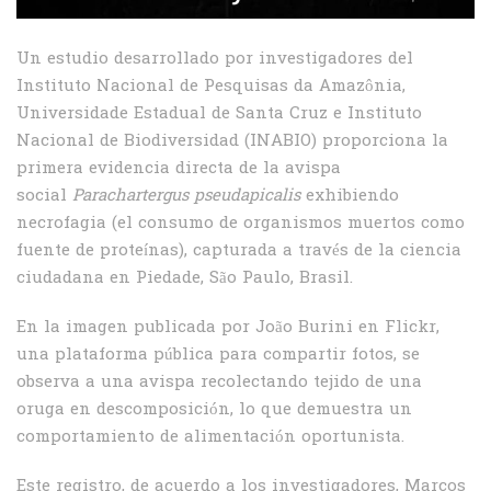
Un estudio desarrollado por investigadores del
Instituto Nacional de Pesquisas da Amazônia,
Universidade Estadual de Santa Cruz e Instituto
Nacional de Biodiversidad (INABIO) proporciona la
primera evidencia directa de la avispa
social
Parachartergus pseudapicalis
exhibiendo
necrofagia (el consumo de organismos muertos como
fuente de proteínas), capturada a través de la ciencia
ciudadana en Piedade, São Paulo, Brasil.
En la imagen publicada por João Burini en Flickr,
una plataforma pública para compartir fotos, se
observa a una avispa recolectando tejido de una
oruga en descomposición, lo que demuestra un
comportamiento de alimentación oportunista.
Este registro, de acuerdo a los investigadores, Marcos