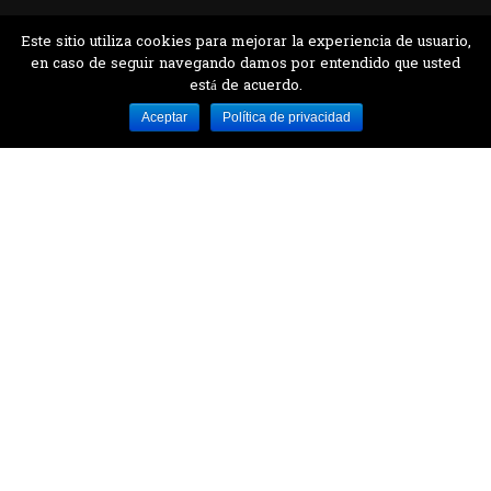
Este sitio utiliza cookies para mejorar la experiencia de usuario,
en caso de seguir navegando damos por entendido que usted
está de acuerdo.
Desarrollado por MJTEC.
Aceptar
Política de privacidad
¿QUIERES VISITARNOS?
Encuentranos en el parque la Carolina junto al
Parque Botánico
CONTÁCTANOS