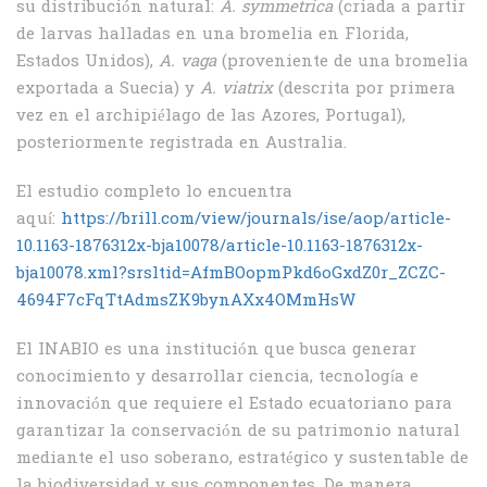
su distribución natural:
A. symmetrica
(criada a partir
de larvas halladas en una bromelia en Florida,
Estados Unidos),
A. vaga
(proveniente de una bromelia
exportada a Suecia) y
A. viatrix
(descrita por primera
vez en el archipiélago de las Azores, Portugal),
posteriormente registrada en Australia.
El estudio completo lo encuentra
aquí:
https://brill.com/view/journals/ise/aop/article-
10.1163-1876312x-bja10078/article-10.1163-1876312x-
bja10078.xml?srsltid=AfmBOopmPkd6oGxdZ0r_ZCZC-
4694F7cFqTtAdmsZK9bynAXx4OMmHsW
El INABIO es una institución que busca generar
conocimiento y desarrollar ciencia, tecnología e
innovación que requiere el Estado ecuatoriano para
garantizar la conservación de su patrimonio natural
mediante el uso soberano, estratégico y sustentable de
la biodiversidad y sus componentes. De manera