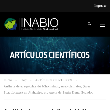
Ingresar
ARTÍCULOS CIENTÍFICOS
Inicio
Blog
ARTÍCULOS CIENTÍFICOS
Análisis de egagrópilas del búho listado, Asio clamator, (Aves:
Strigiformes) en Atahualpa, provincia de Santa Elena, Ecuador