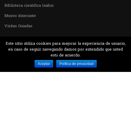
Biblioteca cientifica Inabio
Museo itinerante
Visitas Guiadas
Este sitio utiliza cookies para mejorar la experiencia de usuario,
en caso de seguir navegando damos por entendido que usted
está de acuerdo.
Desarrollado por MJTEC.
Aceptar
Política de privacidad
¿QUIERES VISITARNOS?
Encuentranos en el parque la Carolina junto al
Parque Botánico