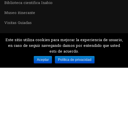
Biblioteca cientifica Inabio
Museo itinerante
Visitas Guiadas
Este sitio utiliza cookies para mejorar la experiencia de usuario,
en caso de seguir navegando damos por entendido que usted
está de acuerdo.
Desarrollado por MJTEC.
Aceptar
Política de privacidad
¿QUIERES VISITARNOS?
Encuentranos en el parque la Carolina junto al
Parque Botánico