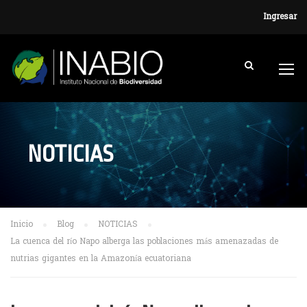
Ingresar
NOTICIAS
Inicio
Blog
NOTICIAS
La cuenca del río Napo alberga las poblaciones más amenazadas de
nutrias gigantes en la Amazonía ecuatoriana