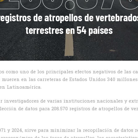
s como uno de los principales efectos negativos de las c
e mueren en las carreteras de Estados Unidos 340 millones
 en Latinoamérica.
r investigadores de varias instituciones nacionales y extr
ección de datos para 208.570 registros de atropellos de ver
1971 y 2024, sirve para minimizar la recopilación de datos