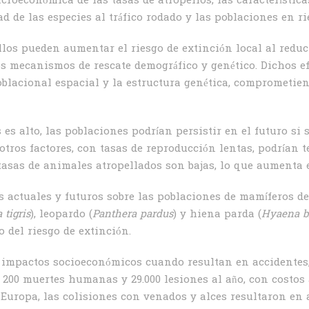
croeconómica de las tasas de atropellos, las característica
ad de las especies al tráfico rodado y las poblaciones en ri
llos pueden aumentar el riesgo de extinción local al reduci
os mecanismos de rescate demográfico y genético. Dichos ef
poblacional espacial y la estructura genética, comprometien
 es alto, las poblaciones podrían persistir en el futuro s
tros factores, con tasas de reproducción lentas, podrían t
tasas de animales atropellados son bajas, lo que aumenta e
 actuales y futuros sobre las poblaciones de mamíferos de
 tigris
), leopardo (
Panthera pardus
) y hiena parda (
Hyaena b
 del riesgo de extinción.
 impactos socioeconómicos cuando resultan en accidentes,
200 muertes humanas y 29.000 lesiones al año, con costos a
n Europa, las colisiones con venados y alces resultaron 