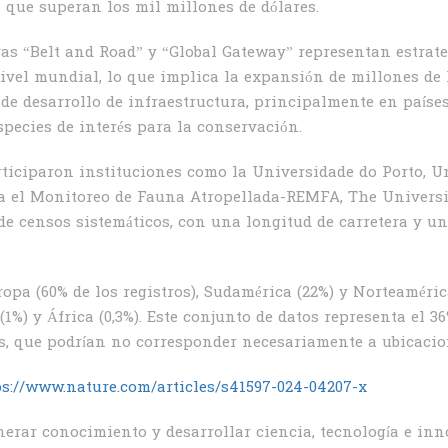
s que superan los mil millones de dólares.
vas “Belt and Road” y “Global Gateway” representan estrate
ivel mundial, lo que implica la expansión de millones de k
 de desarrollo de infraestructura, principalmente en país
pecies de interés para la conservación.
rticiparon instituciones como la Universidade do Porto, U
ra el Monitoreo de Fauna Atropellada-REMFA, The Universit
 de censos sistemáticos, con una longitud de carretera y u
pa (60% de los registros), Sudamérica (22%) y Norteamérica
(1%) y África (0,3%). Este conjunto de datos representa el 3
s, que podrían no corresponder necesariamente a ubicacion
s://www.nature.com/articles/s41597-024-04207-x
erar conocimiento y desarrollar ciencia, tecnología e inn