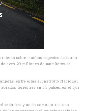
arreteras sobre muchas especies de fauna
 de aves, 29 millones de mamíferos en
anjeras, entre ellas el Instituto Nacional
tebrados terrestres en 54 países, en el que
 redundantes y actúa como un recurso