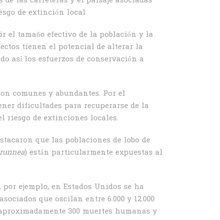
s de las carreteras y el paisaje asociadas
esgo de extinción local.
r el tamaño efectivo de la población y la
ectos tienen el potencial de alterar la
do así los esfuerzos de conservación a
i son comunes y abundantes. Por el
ener dificultades para recuperarse de la
l riesgo de extinciones locales.
stacaron que las poblaciones de lobo de
runnea
) están particularmente expuestas al
 por ejemplo, en Estados Unidos se ha
sociados que oscilan entre 6.000 y 12.000
en aproximadamente 300 muertes humanas y