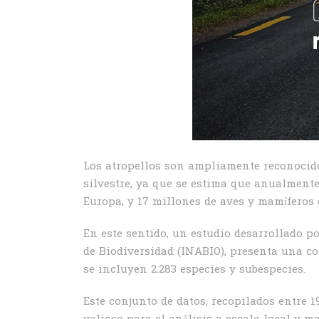
Los atropellos son ampliamente reconocido
silvestre, ya que se estima que anualment
Europa, y 17 millones de aves y mamíferos
En este sentido, un estudio desarrollado po
de Biodiversidad (INABIO), presenta una col
se incluyen 2.283 especies y subespecies.
Este conjunto de datos, recopilados entre 