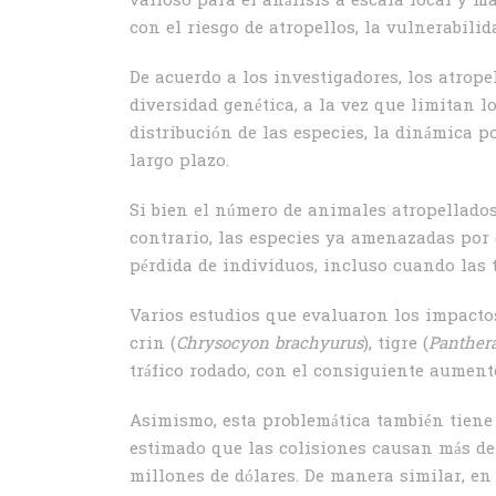
valioso para el análisis a escala local y ma
con el riesgo de atropellos, la vulnerabilid
De acuerdo a los investigadores, los atrope
diversidad genética, a la vez que limitan l
distribución de las especies, la dinámica 
largo plazo.
Si bien el número de animales atropellados
contrario, las especies ya amenazadas por o
pérdida de individuos, incluso cuando las 
Varios estudios que evaluaron los impactos
crin (
Chrysocyon brachyurus
), tigre (
Panthera
tráfico rodado, con el consiguiente aumento
Asimismo, esta problemática también tiene
estimado que las colisiones causan más de 
millones de dólares. De manera similar, e