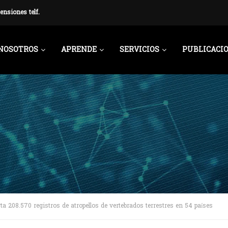
ensiones telf.
NOSOTROS
APRENDE
SERVICIOS
PUBLICACI
ta 208.570 registros de atropellos de vertebrados terrestres en 54 países