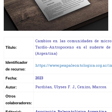
Cambios en las comunidades de micro
Tardío–Antropoceno en el sudeste de
Título:
(Argentina)
Identificador
https://www.peapaleontologica.org.ar/i
de recurso:
2023
Fecha:
Pardiñas, Ulyses F. J., Cenizo, Marcos.
Autor:
Otros
colaboradores:
Asociación Paleontológica Argentina
Editorial: