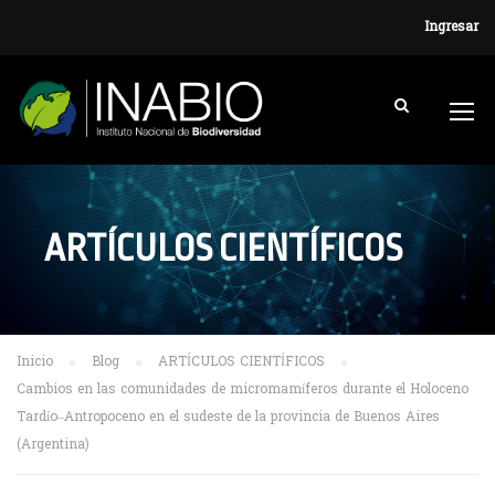
Ingresar
ARTÍCULOS CIENTÍFICOS
Inicio
Blog
ARTÍCULOS CIENTÍFICOS
Cambios en las comunidades de micromamíferos durante el Holoceno
Tardío–Antropoceno en el sudeste de la provincia de Buenos Aires
(Argentina)