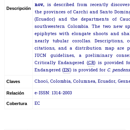
nov.
, is described from recently discove
Descripción
the provinces of Carchi and Santo Doming
(Ecuador) and the departments of Cau
southwestern Colombia. The two new sp
epiphytes with elongate shoots and shal
nearly tubular corollas. Descriptions,
citations, and a distribution map are 
IUCN guidelines, a preliminary conse
Critically Endangered (
CR
) is provided f
Endangered (
EN
) is provided for
C.
pendens
Chocó
,
Colombia
,
Columnea
,
Ecuador
,
Gesne
Claves
e-ISSN: 1314-2003
Relación
EC
Cobertura