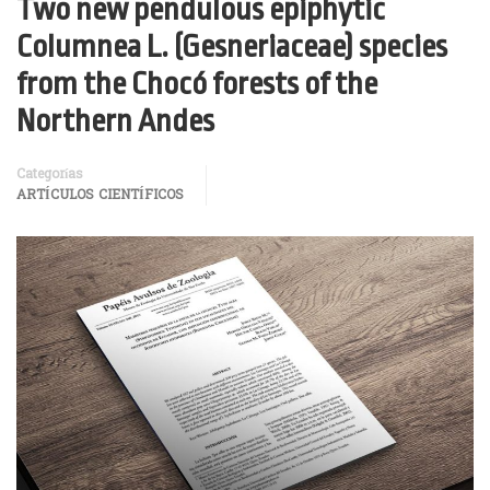
Two new pendulous epiphytic
Columnea L. (Gesneriaceae) species
from the Chocó forests of the
Northern Andes
Categorías
ARTÍCULOS CIENTÍFICOS