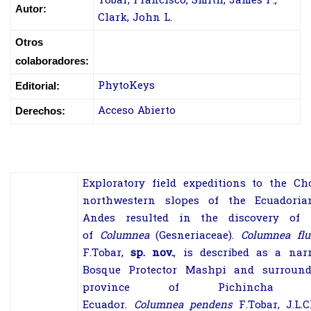
Tobar, Francisco; Smith, James F.;
Autor:
Clark, John L.
Otros
colaboradores:
PhytoKeys
Editorial:
Acceso Abierto
Derechos:
Exploratory field expeditions to the Ch
northwestern slopes of the Ecuadori
Andes resulted in the discovery of
of
Columnea
(
Gesneriaceae
).
Columnea
flu
F.Tobar,
sp. nov.
, is described as a na
Bosque Protector Mashpi and surround
province of Pichincha 
Ecuador.
Columnea
pendens
F.Tobar, J.L.