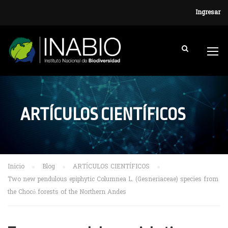
Ingresar
ARTÍCULOS CIENTÍFICOS
Inicio
Blog
ARTÍCULOS CIENTÍFICOS
Two new pendulous epiphytic Columnea L. (Gesneriaceae) species from
the Chocó forests of the Northern Andes