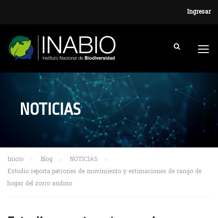
Ingresar
NOTICIAS
Inicio
Blog
NOTICIAS
Estudio reporta patrones de movimiento y estimaciones de rango de
hogar del zorro andino