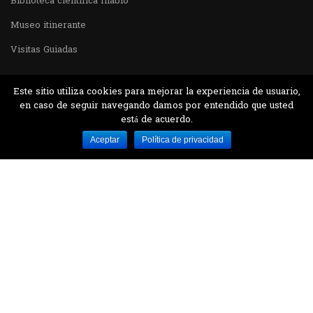
Biblioteca cientifica Inabio
Museo itinerante
Visitas Guiadas
Este sitio utiliza cookies para mejorar la experiencia de usuario,
en caso de seguir navegando damos por entendido que usted
está de acuerdo.
Desarrollado por MJTEC.
Aceptar
Política de privacidad
¿QUIERES VISITARNOS?
Encuentranos en el parque la Carolina junto al
Parque Botánico