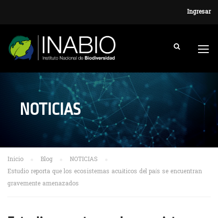
Ingresar
NOTICIAS
Inicio
Blog
NOTICIAS
Estudio reporta que los ecosistemas acuáticos del país se encuentran
gravemente amenazados