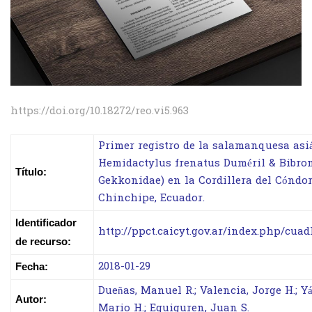
https://doi.org/10.18272/reo.vi5.963
Primer registro de la salamanquesa asi
Hemidactylus frenatus Duméril & Bibron,
Título:
Gekkonidae) en la Cordillera del Cóndo
Chinchipe, Ecuador.
Identificador
http://ppct.caicyt.gov.ar/index.php/cua
de recurso:
2018-01-29
Fecha:
Dueñas, Manuel R.; Valencia, Jorge H.; 
Autor:
Mario H.; Eguiguren, Juan S.