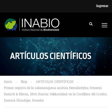
Ingresar
ARTÍCULOS CIENTÍFICOS
Inicio
Blog
ARTÍCULOS CIENTÍFICOS
Primer registro de la salamanquesa asiática Hemidactylus frenatus
Duméril & Bibron, 1834 (Sauria: Gekkonidae) en la Cordillera del Cóndor,
Zamora Chinchipe, Ecuador