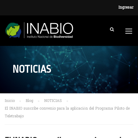
Ingresar
NOTICIAS
Inicio
Blog
NOTICIAS
El INABIO suscribe convenio para la aplicación del Programa Piloto de
Teletrabajo