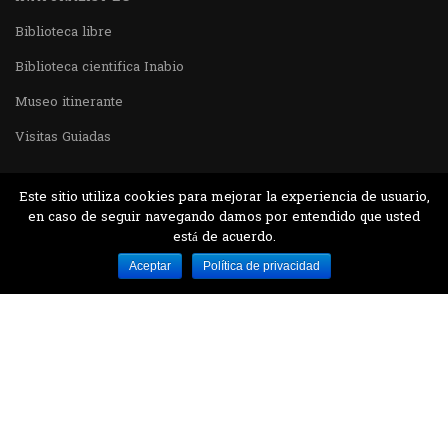
Biblioteca libre
Biblioteca cientifica Inabio
Museo itinerante
Visitas Guiadas
Este sitio utiliza cookies para mejorar la experiencia de usuario,
en caso de seguir navegando damos por entendido que usted
está de acuerdo.
Desarrollado por MJTEC.
Aceptar
Política de privacidad
¿QUIERES VISITARNOS?
Encuentranos en el parque la Carolina junto al