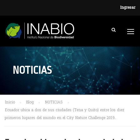
Ingresar
NOTICIAS
Inicio
Blog
NOTICIAS
Ecuador ubica a dos de sus ciudades (Tena y Quito) entre los diez
primeros lugares del mundo en el City Nature Challenge 2019.