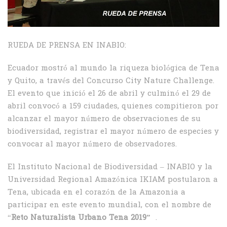
RUEDA DE PRENSA EN INABIO:
Ecuador mostró al mundo la riqueza biológica de Tena
y Quito, a través del Concurso City Nature Challenge.
El evento que inició el 26 de abril y culminó el 29 de
abril convocó a 159 ciudades, quienes compitieron por
alcanzar el mayor número de observaciones de su
biodiversidad, registrar el mayor número de especies y
convocar al mayor número de observadores.
El Instituto Nacional de Biodiversidad – INABIO y la
Universidad Regional Amazónica IKIAM postularon a
Tena, ubicada en el corazón de la Amazonia a
participar en este evento mundial, con el nombre de
“
Reto Naturalista Urbano Tena 2019”
.