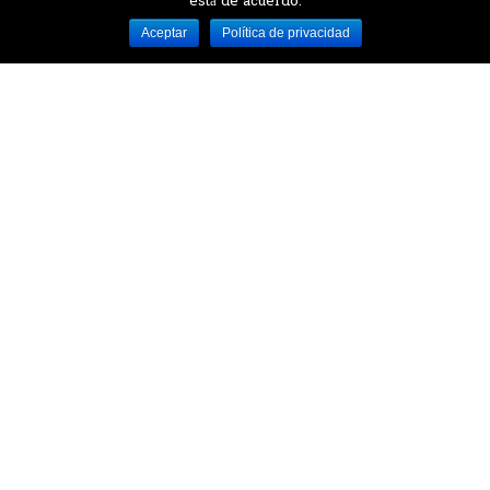
está de acuerdo.
Desarrollado por MJTEC.
Aceptar
Política de privacidad
¿QUIERES VISITARNOS?
Encuentranos en el parque la Carolina junto al
Parque Botánico
CONTÁCTANOS