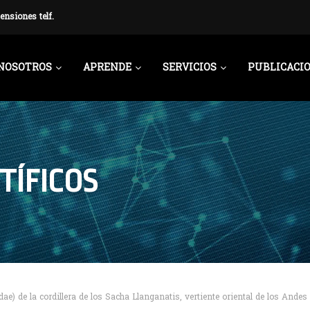
ensiones telf.
NOSOTROS
APRENDE
SERVICIOS
PUBLICACI
TÍFICOS
e) de la cordillera de los Sacha Llanganatis, vertiente oriental de los Andes