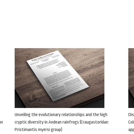
Unveiling the evolutionary relationships and the high
Dis
on
cryptic diversity in Andean rainfrogs (Craugastoridae:
Col
Pristimantis myersi group)
ap