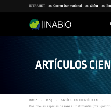
INTRANET
Correo institucional
Sirha
Ext
ARTÍCULOS CIEN
Inicio
Blog
ARTÍCULOS CIENTÍFICOS
Dos nuevas especies de ranas Pristimantis (Craugastorida