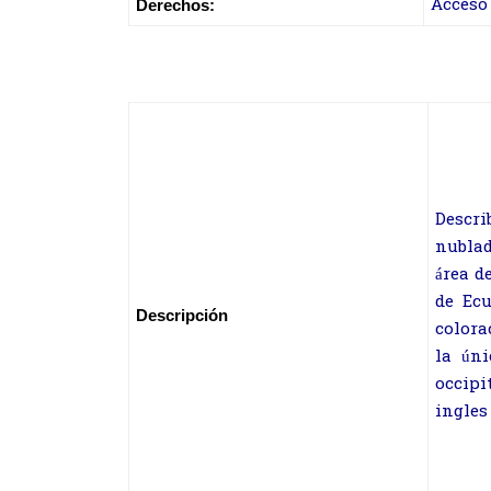
Acceso 
Derechos:
Descr
nublad
área d
de Ecu
Descripción
colora
la úni
occipi
ingles