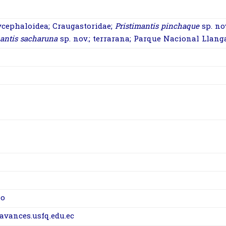
cephaloidea; Craugastoridae;
Pristimantis pinchaque
sp. nov
mantis sacharuna
sp. nov.; terrarana; Parque Nacional Llang
lo
/avances.usfq.edu.ec