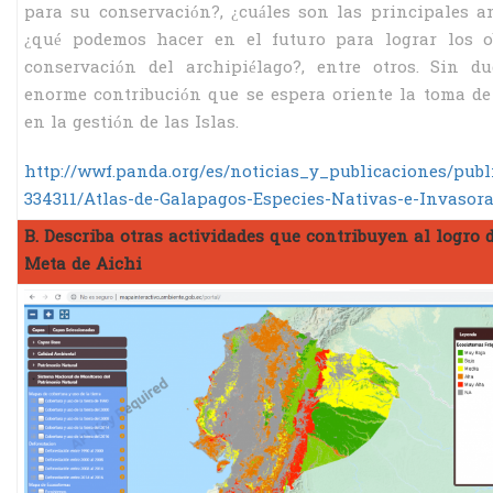
para su conservación?, ¿cuáles son las principales 
¿qué podemos hacer en el futuro para lograr los ob
conservación del archipiélago?, entre otros. Sin d
enorme contribución que se espera oriente la toma de
en la gestión de las Islas.
http://wwf.panda.org/es/noticias_y_publicaciones/publ
334311/Atlas-de-Galapagos-Especies-Nativas-e-Invasor
B. Describa otras actividades que contribuyen al logro d
Meta de Aichi