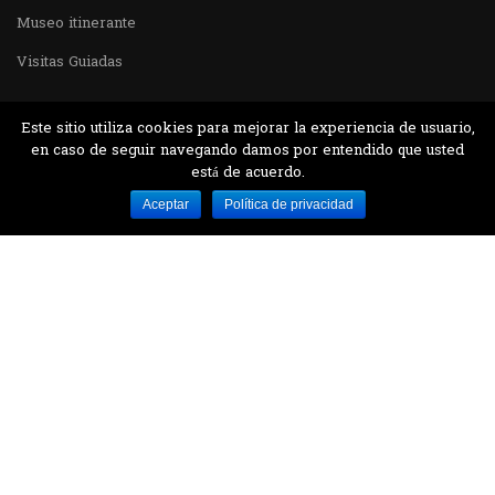
Museo itinerante
Visitas Guiadas
Este sitio utiliza cookies para mejorar la experiencia de usuario,
en caso de seguir navegando damos por entendido que usted
está de acuerdo.
Desarrollado por MJTEC.
Aceptar
Política de privacidad
¿QUIERES VISITARNOS?
Encuentranos en el parque la Carolina junto al
Parque Botánico