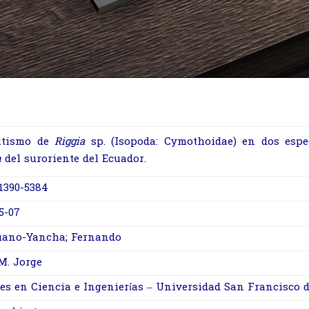
itismo de
Riggia
sp. (Isopoda: Cymothoidae) en dos esp
n
del suroriente del Ecuador.
1390-5384
5-07
ano-Yancha; Fernando
M. Jorge
es en Ciencia e Ingenierías – Universidad San Francisco d