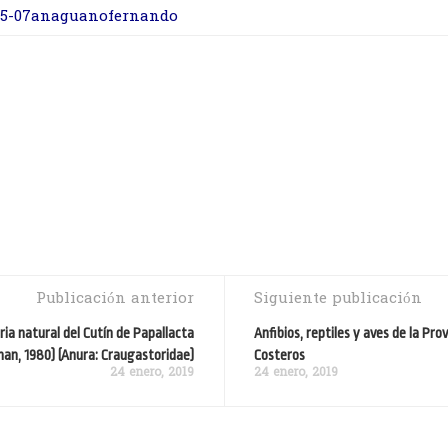
05-07anaguanofernando
Publicación anterior
Siguiente publicación
ria natural del Cutín de Papallacta
Anfibios, reptiles y aves de la Pr
man, 1980) (Anura: Craugastoridae)
Costeros
24 enero, 2019
24 enero, 2019