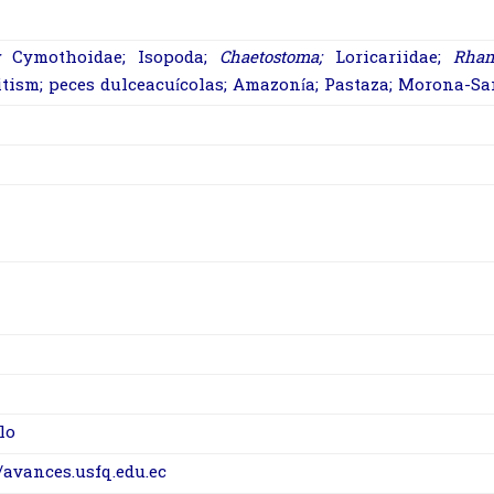
Cymothoidae; Isopoda;
Chaetostoma;
Loricariidae;
Rham
itism; peces dulceacuícolas; Amazonía; Pastaza;
Morona-San
lo
//avances.usfq.edu.ec