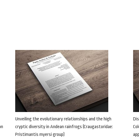
Unveiling the evolutionary relationships and the high
Dis
on
cryptic diversity in Andean rainfrogs (Craugastoridae:
Col
Pristimantis myersi group)
ap