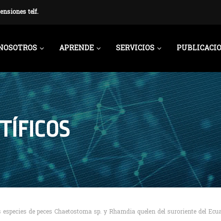
ensiones telf.
NOSOTROS
APRENDE
SERVICIOS
PUBLICACI
TÍFICOS
 especies de peces Chaetostoma sp. y Rhamdia quelen del suroriente del Ecu