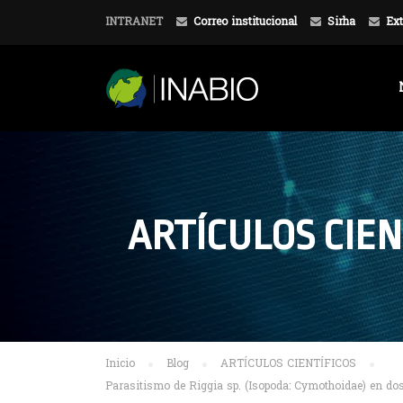
INTRANET
Correo institucional
Sirha
Ext
ARTÍCULOS CIEN
Inicio
Blog
ARTÍCULOS CIENTÍFICOS
Parasitismo de Riggia sp. (Isopoda: Cymothoidae) en dos