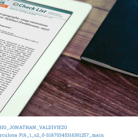
NABIO_JONATHAN_VALDIVIEZO
rculosa
P16_1_s2_0-S1870345316301257_main