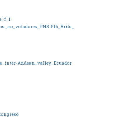
e_f_1
ros_no_voladores_PNS
P16_Brito_
e_inter-Andean_valley_Ecuador
Congreso