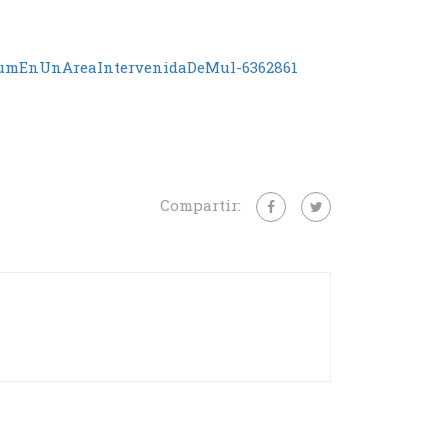
iumEnUnAreaIntervenidaDeMul-6362861
Compartir: