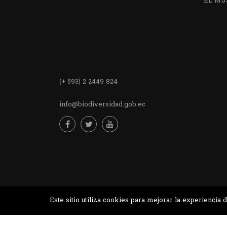
EL MU
Encuentra
(+ 593) 2 2449 824
info@biodiversidad.gob.ec
Desarrollado por MJTEC.
Este sitio utiliza cookies para mejorar la experienci