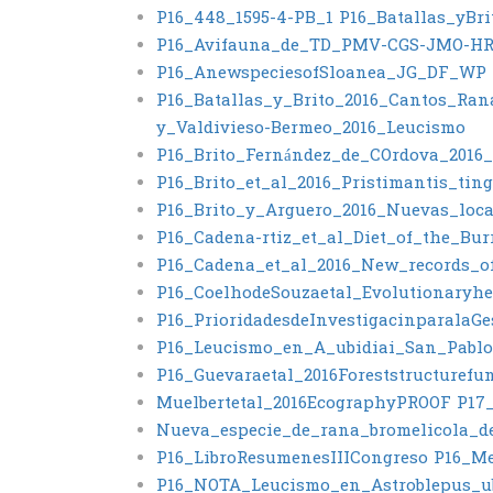
P16_448_1595-4-PB_1
P16_Batallas_yBr
P16_Avifauna_de_TD_PMV-CGS-JMO-HR
P16_AnewspeciesofSloanea_JG_DF_WP
P16_Batallas_y_Brito_2016_Cantos_Ran
y_Valdivieso-Bermeo_2016_Leucismo
P16_Brito_Fernández_de_COrdova_2016_
P16_Brito_et_al_2016_Pristimantis_ti
P16_Brito_y_Arguero_2016_Nuevas_loc
P16_Cadena-rtiz_et_al_Diet_of_the_Bu
P16_Cadena_et_al_2016_New_records_o
P16_CoelhodeSouzaetal_Evolutionaryhe
P16_PrioridadesdeInvestigacinparalaG
P16_Leucismo_en_A_ubidiai_San_Pabl
P16_Guevaraetal_2016Foreststructure
Muelbertetal_2016EcographyPROOF
P17_
Nueva_especie_de_rana_bromelicola_de
P16_LibroResumenesIIICongreso
P16_M
P16_NOTA_Leucismo_en_Astroblepus_ub