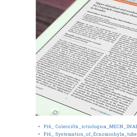
P16_ ColecciOn_ictiologica_MECN_I
P16_ Systematics_of_Ecnomiohyla_tube