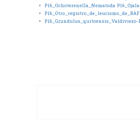
P16_Ochoterenella_Nematoda
P16_Ojal
P16_Otro_registro_de_leucismo_de_R
P16_Grundulus_quitoensis_Valdiviezo-R