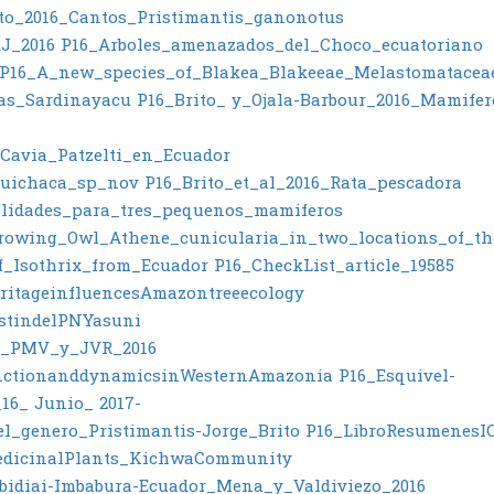
ito_2016_Cantos_Pristimantis_ganonotus
J_2016
P16_Arboles_amenazados_del_Choco_ecuatoriano
P16_A_new_species_of_Blakea_Blakeeae_Melastomatacea
as_Sardinayacu
P16_Brito_ y_Ojala-Barbour_2016_Mamife
Cavia_Patzelti_en_Ecuador
nguichaca_sp_nov
P16_Brito_et_al_2016_Rata_pescadora
alidades_para_tres_pequenos_mamiferos
rrowing_Owl_Athene_cunicularia_in_two_locations_of_th
f_Isothrix_from_Ecuador
P16_CheckList_article_19585
ritageinfluencesAmazontreeecology
estindelPNYasuni
o_PMV_y_JVR_2016
functionanddynamicsinWesternAmazonia
P16_Esquivel-
16_ Junio_ 2017-
l_genero_Pristimantis-Jorge_Brito
P16_LibroResumenesI
edicinalPlants_KichwaCommunity
idiai-Imbabura-Ecuador_Mena_y_Valdiviezo_2016