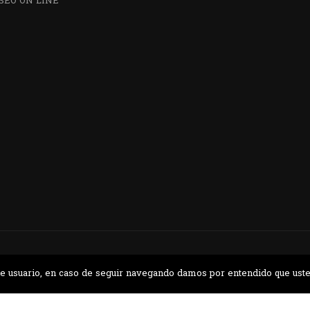
SEO ON LINE
¿QUIERES VISITARNOS?
nos en el parque la Carolina junto al Parqu
CONTÁCTANOS
a de usuario, en caso de seguir navegando damos por entendido que ust